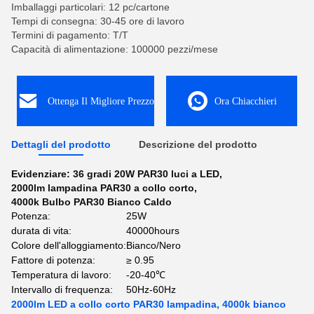
Imballaggi particolari: 12 pc/cartone
Tempi di consegna: 30-45 ore di lavoro
Termini di pagamento: T/T
Capacità di alimentazione: 100000 pezzi/mese
Ottenga Il Migliore Prezzo
Ora Chiacchieri
Dettagli del prodotto
Descrizione del prodotto
Evidenziare:
36 gradi 20W PAR30 luci a LED
,
2000lm lampadina PAR30 a collo corto
,
4000k Bulbo PAR30 Bianco Caldo
Potenza:
25W
durata di vita:
40000hours
Colore dell'alloggiamento:
Bianco/Nero
Fattore di potenza:
≥ 0.95
Temperatura di lavoro:
-20-40℃
Intervallo di frequenza:
50Hz-60Hz
2000lm LED a collo corto PAR30 lampadina, 4000k bianco