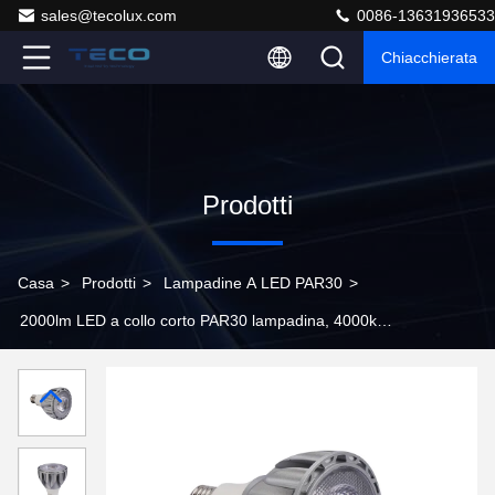
sales@tecolux.com
0086-13631936533
Chiacchierata
Prodotti
Casa
>
Prodotti
>
Lampadine A LED PAR30
>
2000lm LED a collo corto PAR30 lampadina, 4000k
bianco caldo 36 gradi 20W LED spotlight