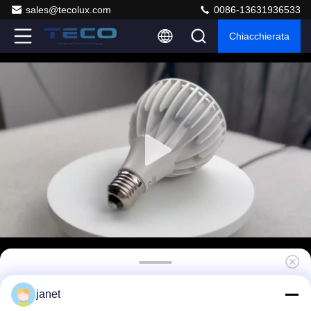
sales@tecolux.com
0086-13631936533
Chiacchierata
20 gradi 2700k PAR30 Led Spotlight 230V
janet
22W Dimmabile Flicker Libero PAR30