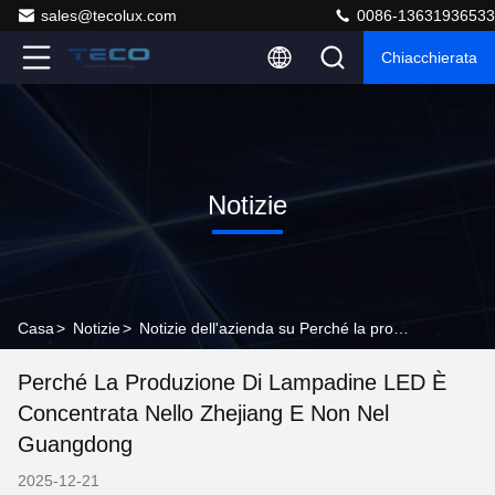
sales@tecolux.com
0086-13631936533
Chiacchierata
Notizie
Casa
>
Notizie
>
Notizie dell'azienda su Perché la produzione di lampadine LED è concentrata nello Zhejiang e non nel Guangdong
Perché La Produzione Di Lampadine LED È
Concentrata Nello Zhejiang E Non Nel
Guangdong
2025-12-21