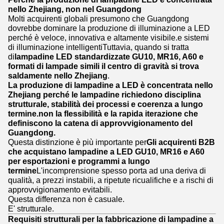
nello Zhejiang, non nel Guangdong
Molti acquirenti globali presumono che Guangdong
dovrebbe dominare la produzione di illuminazione a LED
perché è veloce, innovativa e altamente visibile.e sistemi
di illuminazione intelligentiTuttavia, quando si tratta
di
lampadine LED standardizzate GU10, MR16, A60 e
formati di lampade simili il centro di gravità si trova
saldamente nello Zhejiang
.
La produzione di lampadine a LED è concentrata nello
Zhejiang perché le lampadine richiedono disciplina
strutturale, stabilità dei processi e coerenza a lungo
termine.non la flessibilità e la rapida iterazione che
definiscono la catena di approvvigionamento del
Guangdong.
Questa distinzione è più importante per
Gli acquirenti B2B
che acquistano lampadine a LED GU10, MR16 e A60
per esportazioni e programmi a lungo
termine
L'incomprensione spesso porta ad una deriva di
qualità, a prezzi instabili, a ripetute ricualifiche e a rischi di
approvvigionamento evitabili.
Questa differenza non è casuale.
E' strutturale.
Requisiti strutturali per la fabbricazione di lampadine a