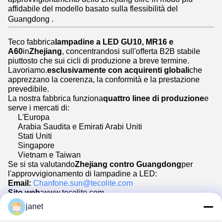
affidabile del modello basato sulla flessibilità del
Guangdong .
Teco fabbrica
lampadine a LED GU10, MR16 e
A60
in
Zhejiang
, concentrandosi sull'offerta B2B stabile
piuttosto che sui cicli di produzione a breve termine.
Lavoriamo.
esclusivamente con acquirenti globali
che
apprezzano la coerenza, la conformità e la prestazione
prevedibile.
La nostra fabbrica funziona
quattro linee di produzione
e
serve i mercati di:
L'Europa
Arabia Saudita e Emirati Arabi Uniti
Stati Uniti
Singapore
Vietnam e Taiwan
Se si sta valutando
Zhejiang contro Guangdong
per
l'approvvigionamento di lampadine a LED:
Email:
Chanfone.sun@tecolite.com
Sito web:
www.tecolite.com
Descrivere il tipo di prodotto e il mercato di riferimento.
janet
Aiutiamo gli acquirenti a scegliere la catena di
approvvigionamento che si adatta alla loro attività prima