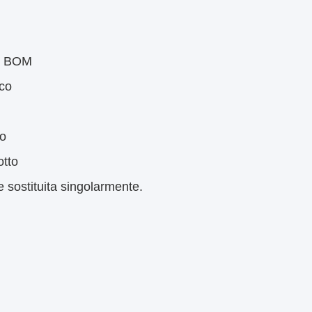
lla produzione di lampadine standardizzate.
, dall'integrazione del sistema e dal
ione.
getto