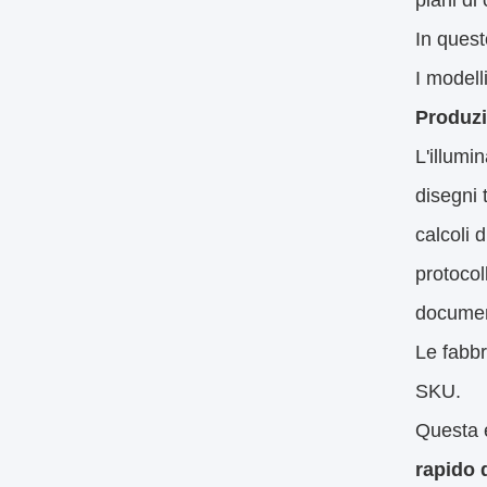
luci e pa
attrezza
sistemi f
alloggia
Questi p
integra
Tra le ca
Caratter
Specific
Integraz
Scadenz
Restrizi
Consist