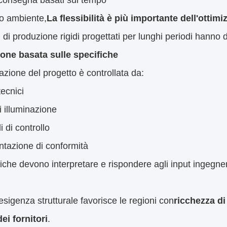
nnelli
ture lineari e architettoniche
erroviari
menti e ottiche personalizzati
rodotti sono raramente forniti come articoli indipendenti.
to
.
ratteristiche strutturali principali figurano:
istica
Impatto sulla produzione
he personalizzate
Modifiche frequenti del disegno e del
ione dei sistemi
Direttore, controllo, coordinamento ott
e del progetto
Tempo di consegna compresso
oni di installazione
Adattamento meccanico e di montagg
enza visiva
Controllo del contenitore stretto e del l