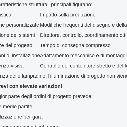
nazione di progetto si comporta in modo molto diverso da
nazione basata su progetti è definita dalla variabilità
amento, non dall'efficienza del volume o dalla ripetiz
 rende strutturalmente diversa l'illuminazione di pro
nazione commerciale e di progetto comprende in genere: