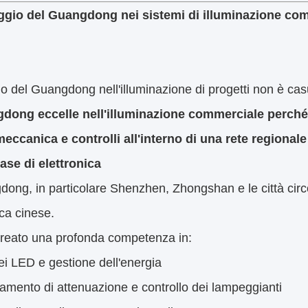
enza delle lampadine, l'illuminazione di progetto non vien
revi con elevate variazioni
or parte degli ordini di progetto prevede:
e medie partite
lizzazione per gara
 consegna basati sul tempo
to ambiente,
La flessibilità è più importante dell'otti
i di produzione rigidi progettati per lunghi periodi hanno d
one basata sulle specifiche
nazione del progetto è controllata da:
tecnici
di illuminazione