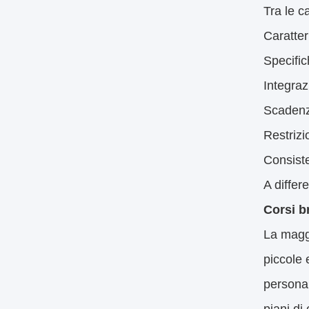
L'illumi
L'illumi
coordin
Ciò che
L'illumi