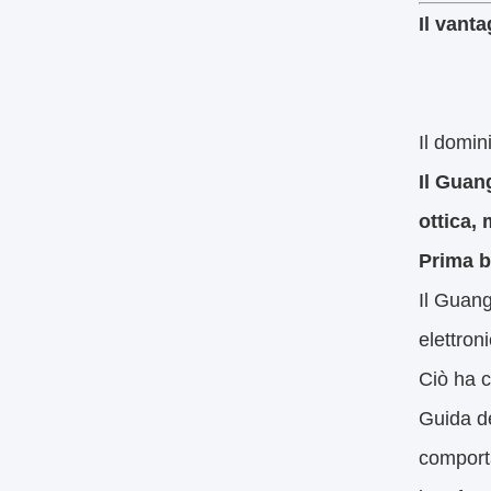
A differ
Corsi b
La maggi
piccole 
persona
piani di
In ques
I modell
Produzi
L'illumi
disegni 
calcoli 