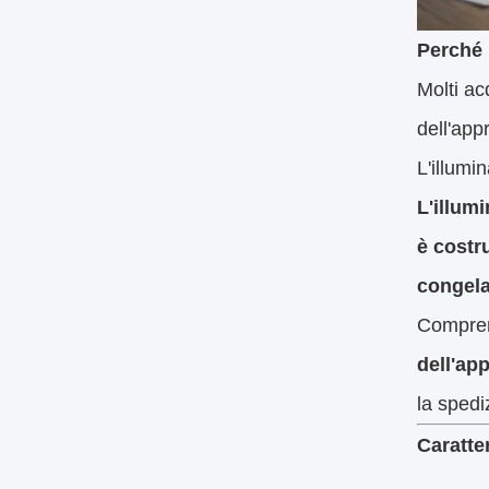
Perché 
Molti ac
dell'app
L'illumi
L'illum
è costr
congela
Comprend
dell'app
la spedi
Caratter