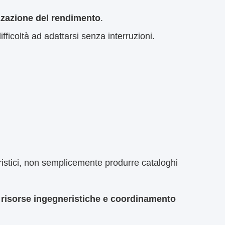
parte di un sistema di illuminazione
la BOM
ico
io
otto