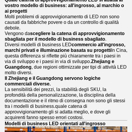
vostro modello di business: all'ingrosso, al marchio o
ai progetti
Molti problemi di approvvigionamento di LED non sono
causati da fabbriche povere o da un controllo di qualità
debole.
Vengono da
scegliere la catena di approvvigionamento
sbagliata per il modello di business sbagliato
.
Diversi modelli di business LED
commercio all'ingrosso,
marchi privati e illuminazione basata su progetti
In Cina,
questa differenza si riflette più chiaramente tra i paesi in
via di sviluppo e i paesi in via di sviluppo.
Zhejiang e
Guangdong
, due regioni ottimizzate per tipi di attività LED
molto diversi.
Il Zhejiang e il Guangdong servono logiche
commerciali diverse.
La sensibilità dei prezzi, la stabilità degli SKU, la
profondità della personalizzazione, la disciplina della
documentazione e il ritmo di consegna non sono gli stessi
tra i modelli di business.quale catena di
approvvigionamento gli si adatta meglio, e dove gli
acquirenti fanno spesso errori costosi.
Modelli di business LED orientati all'ingrosso