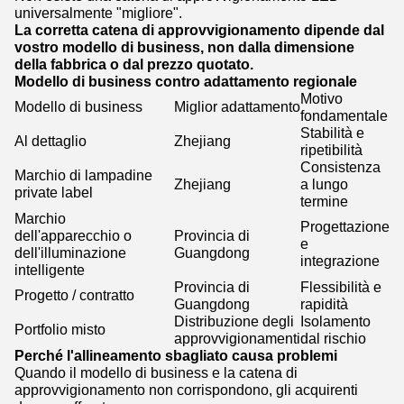
universalmente "migliore".
La corretta catena di approvvigionamento dipende dal
vostro modello di business, non dalla dimensione
della fabbrica o dal prezzo quotato.
Modello di business contro adattamento regionale
Motivo
Modello di business
Miglior adattamento
fondamentale
Stabilità e
Al dettaglio
Zhejiang
ripetibilità
Consistenza
Marchio di lampadine
Zhejiang
a lungo
private label
termine
Marchio
Progettazione
dell'apparecchio o
Provincia di
e
dell'illuminazione
Guangdong
integrazione
intelligente
Provincia di
Flessibilità e
Progetto / contratto
Guangdong
rapidità
Distribuzione degli
Isolamento
Portfolio misto
approvvigionamenti
dal rischio
Perché l'allineamento sbagliato causa problemi
Quando il modello di business e la catena di
approvvigionamento non corrispondono, gli acquirenti