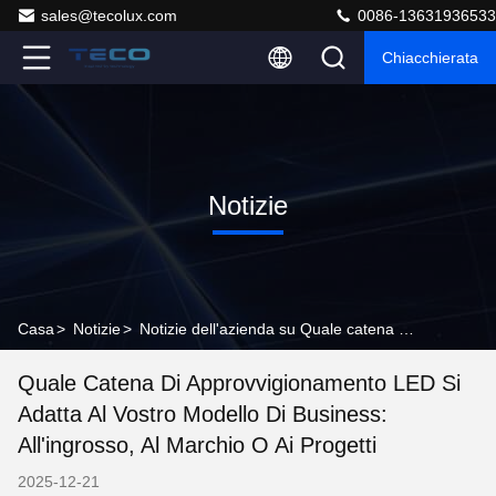
sales@tecolux.com
0086-13631936533
Chiacchierata
Notizie
Casa
>
Notizie
>
Notizie dell'azienda su Quale catena di approvvigionamento LED si adatta al vostro modello di business: all'ingrosso, al marchio o ai progetti
Quale Catena Di Approvvigionamento LED Si
Adatta Al Vostro Modello Di Business:
All'ingrosso, Al Marchio O Ai Progetti
2025-12-21