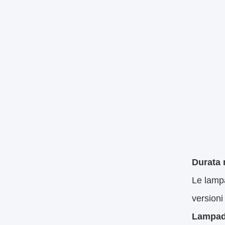
Durata 
Le lampa
version
Lampad