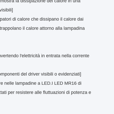
ostra la dissipazione del calore in una
sibili]
atori di calore che dissipano il calore dai
trappolano il calore attorno alla lampadina
ertendo l'elettricità in entrata nella corrente
nenti del driver visibili o evidenziati]
lire nelle lampadine a LED.I LED MR16 di
ti per resistere alle fluttuazioni di potenza e