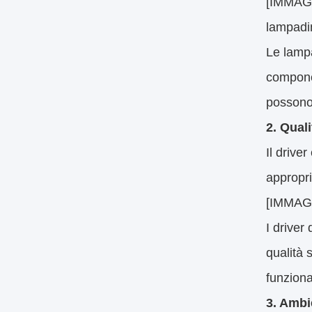
[IMMAGI
lampadin
Le lampa
componen
possono 
2. Qual
Il drive
appropri
[IMMAGIN
I driver
qualità 
funziona
3. Ambi