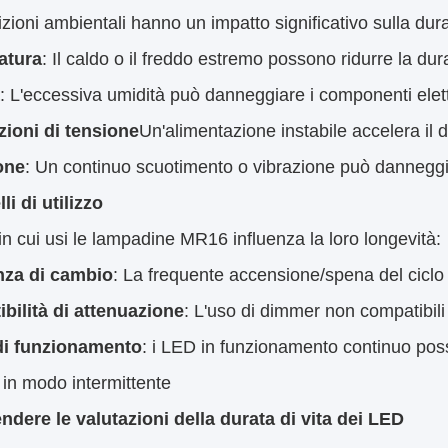
zioni ambientali hanno un impatto significativo sulla dur
atura
: Il caldo o il freddo estremo possono ridurre la du
: L'eccessiva umidità può danneggiare i componenti elett
zioni di tensione
Un'alimentazione instabile accelera il
one
: Un continuo scuotimento o vibrazione può danneggi
li di utilizzo
in cui usi le lampadine MR16 influenza la loro longevità:
za di cambio
: La frequente accensione/spena del ciclo 
bilità di attenuazione
: L'uso di dimmer non compatibil
di funzionamento
: i LED in funzionamento continuo pos
ti in modo intermittente
dere le valutazioni della durata di vita dei LED