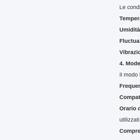
Le condi
Temper
Umidità
Fluctua
Vibrazi
4. Model
Il modo 
Frequen
Compati
Orario 
utilizza
Compren