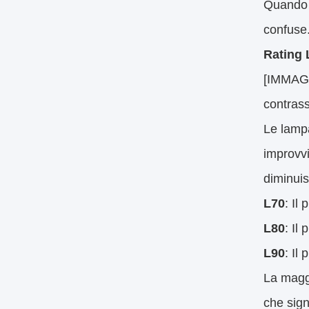
Quando 
confuse
Rating 
[IMMAGIN
contrass
Le lampa
improvvi
diminuis
L70
: Il
L80
: Il
L90
: Il
La maggi
che sig