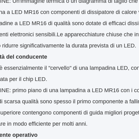
NE: Un'immagine termica o un diagramma di taglio che m
a a LED MR16 con componenti di dissipatore di calore vi
dine a LED MR16 di qualità sono dotate di efficaci dissip
ti elettronici sensibili.Le apparecchiature chiuse che in
ridurre significativamente la durata prevista di un LED.
ità del conducente
r è essenzialmente il "cervello" di una lampadina LED, conv
ata per il chip LED.
E: primo piano di una lampadina a LED MR16 con i compo
 di scarsa qualità sono spesso il primo componente a fal
superiore contengono componenti di guida migliori progetta
re in modo efficiente per molti anni.
ente operativo