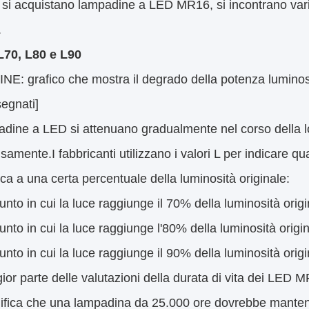
si acquistano lampadine a LED MR16, si incontrano vari
.
L70, L80 e L90
E: grafico che mostra il degrado della potenza luminos
egnati]
dine a LED si attenuano gradualmente nel corso della lor
samente.I fabbricanti utilizzano i valori L per indicare q
ca a una certa percentuale della luminosità originale:
 punto in cui la luce raggiunge il 70% della luminosità orig
 punto in cui la luce raggiunge l'80% della luminosità origi
 punto in cui la luce raggiunge il 90% della luminosità orig
or parte delle valutazioni della durata di vita dei LED MR
nifica che una lampadina da 25.000 ore dovrebbe manten