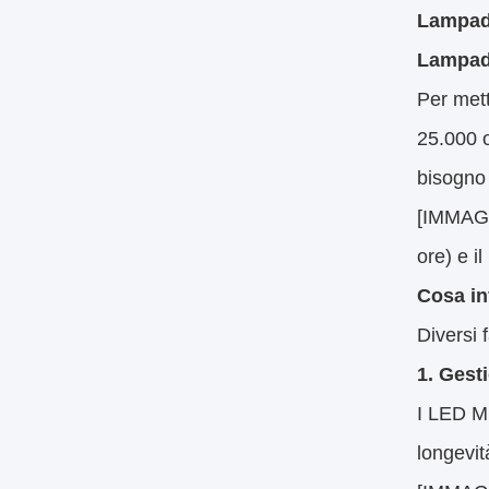
Lampade
Lampadi
Per mett
25.000 
bisogno 
[IMMAGIN
ore) e i
Cosa in
Diversi 
1. Gest
I LED MR
longevit