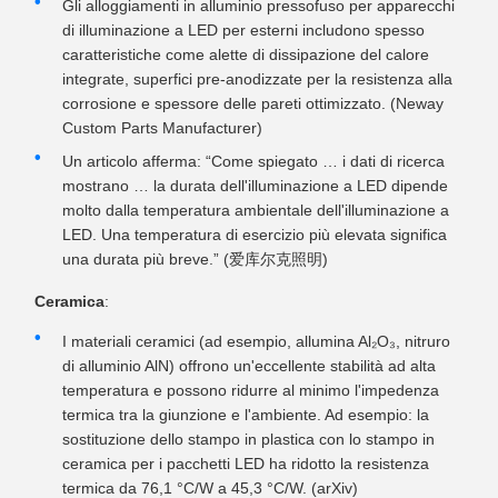
Gli alloggiamenti in alluminio pressofuso per apparecchi
di illuminazione a LED per esterni includono spesso
caratteristiche come alette di dissipazione del calore
integrate, superfici pre-anodizzate per la resistenza alla
corrosione e spessore delle pareti ottimizzato. (Neway
Custom Parts Manufacturer)
Un articolo afferma: “Come spiegato … i dati di ricerca
mostrano … la durata dell'illuminazione a LED dipende
molto dalla temperatura ambientale dell'illuminazione a
LED. Una temperatura di esercizio più elevata significa
una durata più breve.” (爱库尔克照明)
Ceramica
:
I materiali ceramici (ad esempio, allumina Al₂O₃, nitruro
di alluminio AlN) offrono un'eccellente stabilità ad alta
temperatura e possono ridurre al minimo l'impedenza
termica tra la giunzione e l'ambiente. Ad esempio: la
sostituzione dello stampo in plastica con lo stampo in
ceramica per i pacchetti LED ha ridotto la resistenza
termica da 76,1 °C/W a 45,3 °C/W. (arXiv)