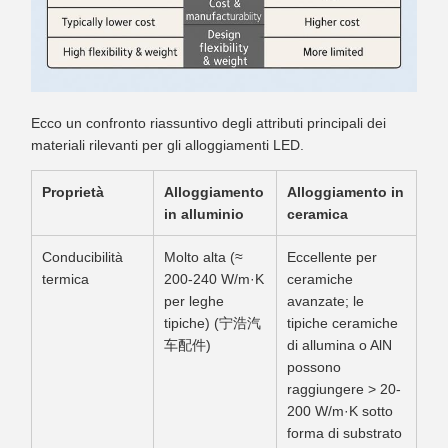
Ecco un confronto riassuntivo degli attributi principali dei
materiali rilevanti per gli alloggiamenti LED.
Proprietà
Alloggiamento
Alloggiamento in
in alluminio
ceramica
Conducibilità
Molto alta (≈
Eccellente per
termica
200-240 W/m·K
ceramiche
per leghe
avanzate; le
tipiche) (宁浩汽
tipiche ceramiche
车配件)
di allumina o AlN
possono
raggiungere > 20-
200 W/m·K sotto
forma di substrato