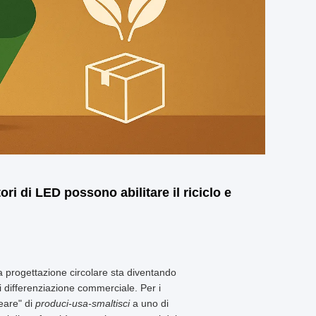
ri di LED possono abilitare il riciclo e
 la progettazione circolare sta diventando
differenziazione commerciale. Per i
neare" di
produci-usa-smaltisci
a uno di