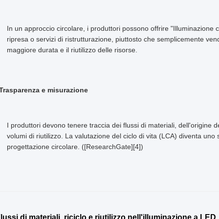
In un approccio circolare, i produttori possono offrire "Illuminazione 
ripresa o servizi di ristrutturazione, piuttosto che semplicemente ven
maggiore durata e il riutilizzo delle risorse.
 Trasparenza e misurazione
I produttori devono tenere traccia dei flussi di materiali, dell'origine 
volumi di riutilizzo. La valutazione del ciclo di vita (LCA) diventa uno
progettazione circolare. ([ResearchGate][4])
Flussi di materiali, riciclo e riutilizzo nell'illuminazione a LED