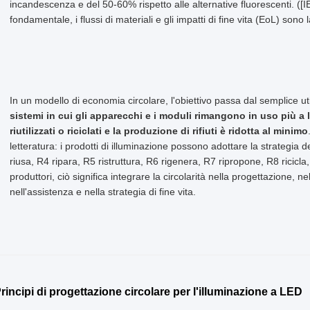
incandescenza e del 50-60% rispetto alle alternative fluorescenti. ([I
fondamentale, i flussi di materiali e gli impatti di fine vita (EoL) sono 
In un modello di economia circolare, l'obiettivo passa dal semplice ut
sistemi in cui gli apparecchi e i moduli rimangono in uso più a 
riutilizzati o riciclati e la produzione di rifiuti è ridotta al minimo
letteratura: i prodotti di illuminazione possono adottare la strategia d
riusa, R4 ripara, R5 ristruttura, R6 rigenera, R7 ripropone, R8 ricicl
produttori, ciò significa integrare la circolarità nella progettazione, 
nell'assistenza e nella strategia di fine vita.
Principi di progettazione circolare per l'illuminazione a LED