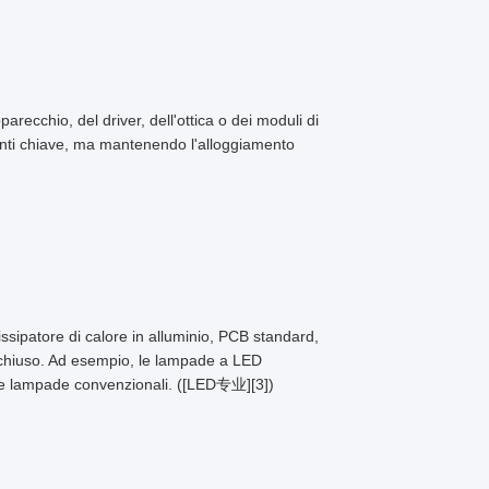
pparecchio, del driver, dell'ottica o dei moduli di
enti chiave, ma mantenendo l'alloggiamento
dissipatore di calore in alluminio, PCB standard,
iclo chiuso. Ad esempio, le lampade a LED
delle lampade convenzionali. ([LED专业][3])