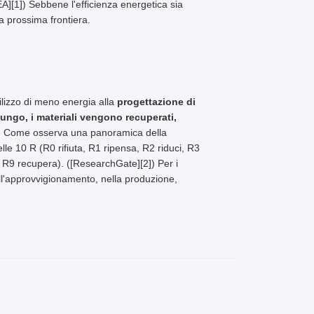
EA][1]) Sebbene l'efficienza energetica sia
la prossima frontiera.
ilizzo di meno energia alla
progettazione di
lungo, i materiali vengono recuperati,
. Come osserva una panoramica della
elle 10 R (R0 rifiuta, R1 ripensa, R2 riduci, R3
a, R9 recupera). ([ResearchGate][2]) Per i
nell'approvvigionamento, nella produzione,