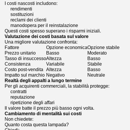
I costi nascosti includono:
rendimenti
sostituzioni
reclami dei clienti
manodopera per il reinstalazione
Questi costi spesso superano i risparmi iniziali.
Valutazione dei costi basata sul valore
Una migliore valutazione confronta:
Fattore
Opzione economica
Opzione stabile
Prezzo unitario
Basso
Moderato
Tasso di insuccesso
Altezza
Basso
Consistenza
Variabile
Stabile
Costo post-vendita
Altezza
Basso
Impatto sul marchio
Negativo
Neutrale
Realtà degli appalti a lungo termine
Per gli acquirenti commerciali, la stabilità protegge:
contratti
reputazione
ripetizione degli affari
Il valore batte il prezzo più basso ogni volta.
Cambiamento di mentalità sui costi
Non chiedete:
Quanto costa questa lampada?
Chiedi: