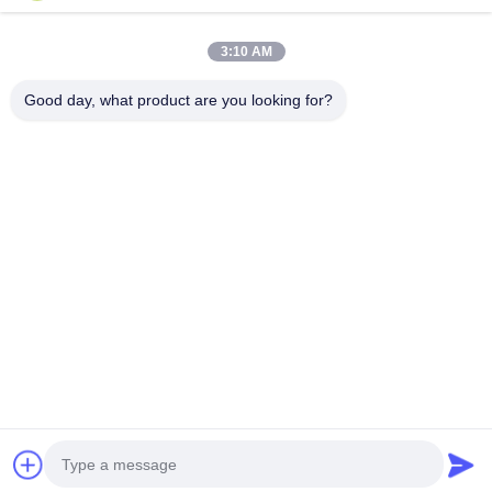
Vi aiutero' a valutare se una lampada a colori a tre vie e'
davvero adatta al vostro piano di acquisto in massa.
3:10 AM
Good day, what product are you looking for?
Huizhou henhui electronics technology Co.,
Ltd.
sales@tecolux.com
0086-13631936533
Città di Huizhou, provincia del Guangdong, Cina
Cina Buona qualità GU10 Lampadine a LED Fornitore.
2025-2026 Huizhou henhui electronics technology Co., Ltd.
Tutti i diritti riservati.