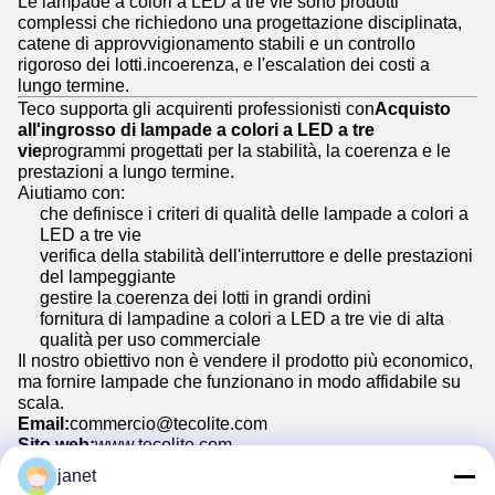
Le lampade a colori a LED a tre vie sono prodotti
complessi che richiedono una progettazione disciplinata,
catene di approvvigionamento stabili e un controllo
rigoroso dei lotti.incoerenza, e l'escalation dei costi a
lungo termine.
Teco supporta gli acquirenti professionisti con
Acquisto
all'ingrosso di lampade a colori a LED a tre
vie
programmi progettati per la stabilità, la coerenza e le
prestazioni a lungo termine.
Aiutiamo con:
che definisce i criteri di qualità delle lampade a colori a
LED a tre vie
verifica della stabilità dell'interruttore e delle prestazioni
del lampeggiante
gestire la coerenza dei lotti in grandi ordini
fornitura di lampadine a colori a LED a tre vie di alta
qualità per uso commerciale
Il nostro obiettivo non è vendere il prodotto più economico,
ma fornire lampade che funzionano in modo affidabile su
scala.
Email:
commercio@tecolite.com
Sito web:
www.tecolite.com
Condividi l'applicazione, il volume e il metodo di
janet
commutazione.