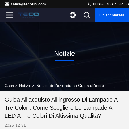
sales@tecolux.com
0086-13631936533
Chiacchierata
Notizie
Casa
>
Notizie
>
Notizie dell'azienda su Guida all'acquisto all'ingrosso di lampade a tre colori: come scegliere le lampade a LED a tre colori di altissima qualità?
Guida All'acquisto All'ingrosso Di Lampade A
Tre Colori: Come Scegliere Le Lampade A
LED A Tre Colori Di Altissima Qualità?
2025-12-31