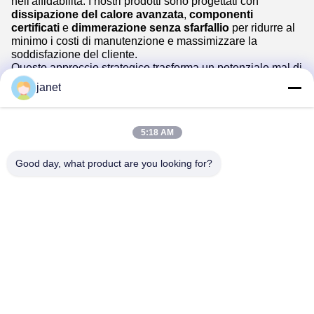
nell'affidabilità. I nostri prodotti sono progettati con
dissipazione del calore avanzata
,
componenti
certificati
e
dimmerazione senza sfarfallio
per ridurre al
minimo i costi di manutenzione e massimizzare la
soddisfazione del cliente.
Questo approccio strategico trasforma un potenziale mal di
testa di risoluzione dei problemi in un vantaggio
janet
professionale, garantendo che le tue installazioni di
illuminazione siano una fonte di efficienza e una migliore
esperienza utente per gli anni a venire.
5:18 AM
Good day, what product are you looking for?
Huizhou henhui electronics technology Co.,
Ltd.
sales@tecolux.com
0086-13631936533