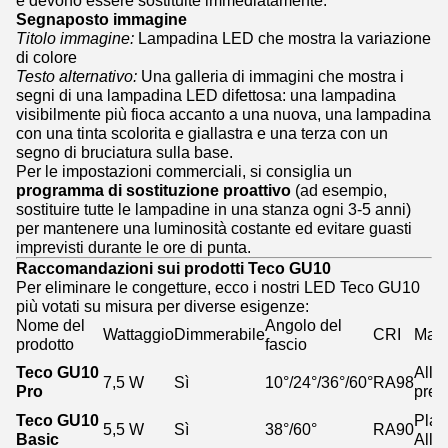
Segnaposto immagine
Titolo immagine:
Lampadina LED che mostra la variazione
di colore
Testo alternativo:
Una galleria di immagini che mostra i
segni di una lampadina LED difettosa: una lampadina
visibilmente più fioca accanto a una nuova, una lampadina
con una tinta scolorita e giallastra e una terza con un
segno di bruciatura sulla base.
Per le impostazioni commerciali, si consiglia un
programma di sostituzione proattivo
(ad esempio,
sostituire tutte le lampadine in una stanza ogni 3-5 anni)
per mantenere una luminosità costante ed evitare guasti
imprevisti durante le ore di punta.
Raccomandazioni sui prodotti Teco GU10
Per eliminare le congetture, ecco i nostri LED Teco GU10
più votati su misura per diverse esigenze:
Nome del
Angolo del
Wattaggio
Dimmerabile
CRI
Mate
prodotto
fascio
Teco GU10
Allu
7,5 W
Sì
10°/24°/36°/60°
RA98
Pro
pres
Teco GU10
Plas
5,5 W
Sì
38°/60°
RA90
Basic
Allu