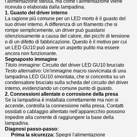
l'alimentazione stessa, ma come l'alimentazione viene
ricevuta o elaborata dalla lampadina.
1. Guasto del driver interno
La ragione più comune per un LED morto è il guasto del
suo driver interno. A differenza di un filamento che si
rompe semplicemente, un driver può guastarsi
silenziosamente a causa del calore, dei picchi di tensione
o di un difetto di fabbricazione. Questo è il motivo per cui
un LED GU10 può avere un aspetto pulito ma essere
ancora non funzionante.
Segnaposto immagine
Titolo immagine:
Circuito del driver LED GU10 bruciato
Testo alternativo:
Un'immagine macro ravvicinata di una
lampadina LED GU10 smontata, che si concentra su un
condensatore bruciato sulla scheda del circuito del driver
interno, evidenziando un comune punto di guasto.
2. Connessioni allentate o corrosione della presa
Se la lampadina è installata correttamente ma non si
accende, controlla la connessione nella presa. Contatti
ossidati o cablaggio allentato nell'apparecchio possono
impedire alla corrente di raggiungere la base della
lampadina.
Diagnosi passo-passo:
Prima la sicurezza:
Spegni l'alimentazione