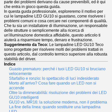
parte dei problemi derivano da cause prevenibili, ed è qui
che entra in gioco questa guida.
In questa guida professionale, esploreremo il motivo per
cui le lampadine LED GU10 si guastano, come risolvere i
problemi comuni e cosa cercare nei componenti di qualità.
Che tu sia un installatore di illuminazione, un responsabile
delle strutture o semplicemente alla ricerca di
un'illuminazione domestica affidabile, questo articolo ti
aiuterà a risparmiare tempo, denaro e frustrazione.
Suggerimento da Teco:
Le lampadine LED GU10 Teco
sono progettate per risolvere molti dei problemi trattati in
questo articolo, dal controllo termico superiore alla robusta
stabilità del driver.
Indice
Guasto prematuro: perché i tuoi LED GU10 si bruciano
velocemente
Sfarfallio e ronzio: lo spettacolo di luci indesiderato
Morto all'arrivo? Cosa fare quando un LED non si
accende
Oltre la dimmerabilità: risoluzione dei problemi dei LED
GU10 intelligenti
GU10 vs. MR16: la soluzione moderna, non il problema
La fine della linea: quando sostituire una lampadina
LED