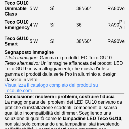
Teco GU10
Dimmable
5 W
Sì
38°/60°
RA80
Vetr
Glass
Teco GU10
Plas
4 W
Sì
36°
RA90
Emergency
Allu
Teco GU10
5 W
Sì
38°/60°
RA90
Vetr
Smart
Segnaposto immagine
Titolo immagine:
Gamma di prodotti LED Teco GU10
Testo alternativo:
Un'immagine affiancata dei prodotti LED
Teco GU10 in vari alloggiamenti, che mostra l'intera
gamma di prodotti dalla serie Pro in alluminio al design
classico in vetro.
Visualizza il catalogo completo dei prodotti su
TecoLite.com
Conclusione: risolvere i problemi, costruire fiducia
La maggior parte dei problemi dei LED GU10 derivano da
pratiche di installazione scadenti, componenti di scarsa
qualità o incompatibilità del dimmer. Scegliendo una
soluzione di qualità come le
lampadine LED Teco GU10
,
non stai solo comprando una lampadina, stai investendo