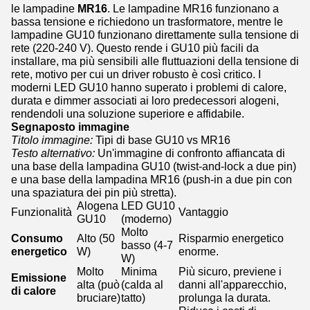
le lampadine
MR16
. Le lampadine MR16 funzionano a
bassa tensione e richiedono un trasformatore, mentre le
lampadine GU10 funzionano direttamente sulla tensione di
rete (220-240 V). Questo rende i GU10 più facili da
installare, ma più sensibili alle fluttuazioni della tensione di
rete, motivo per cui un driver robusto è così critico. I
moderni LED GU10 hanno superato i problemi di calore,
durata e dimmer associati ai loro predecessori alogeni,
rendendoli una soluzione superiore e affidabile.
Segnaposto immagine
Titolo immagine:
Tipi di base GU10 vs MR16
Testo alternativo:
Un'immagine di confronto affiancata di
una base della lampadina GU10 (twist-and-lock a due pin)
e una base della lampadina MR16 (push-in a due pin con
una spaziatura dei pin più stretta).
Alogena
LED GU10
Funzionalità
Vantaggio
GU10
(moderno)
Molto
Consumo
Alto (50
Risparmio energetico
basso (4-7
energetico
W)
enorme.
W)
Molto
Minima
Più sicuro, previene i
Emissione
alta (può
(calda al
danni all'apparecchio,
di calore
bruciare)
tatto)
prolunga la durata.