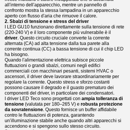
all'interno dell'apparecchio, mentre un pannello di
confronto mostra la stessa lampadina in un apparecchio
aperto con flusso d'aria che rimuove il calore.
2. Sbalzi di tensione e stress del driver
I LED GU10 funzionano direttamente sulla tensione di rete
(220-240 V) e il loro componente più vulnerabile è il
driver
. Questo circuito cruciale converte la corrente
alternata (CA) ad alta tensione dalla tua parete alla
corrente continua (CC) a bassa tensione di cui il chip LED
ha bisogno.
Quando l'alimentazione elettrica subisce piccole
fluttuazioni o grandi sbalzi, comuni negli edifici
commerciali con macchinari pesanti, sistemi HVAC o
ascensori, il driver deve lavorare straordinariamente per
regolare la corrente. Questo stress e sforzo costanti
possono causare il degrado e il guasto prematuro dei
componenti del driver, in particolare dei condensatori.
I driver LED Teco sono progettati con
ampia tolleranza di
tensione
(valutata per 180–265 V) e
robusta protezione
da sovratensione
. Questo fornisce un buffer affidabile
contro le fluttuazioni di potenza, garantendo
un'illuminazione stabile anche quando altri apparecchi si
accendono e si spengono sullo stesso circuito.