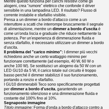
Mentre questo funziona per carichi resistivi come gli
alogeni, crea "rumore" elettrico che confonde il driver
sensibile in una lampadina LED. Il risultato? Flusso di
corrente instabile e sfarfallio visibile.
Pensa a un dimmer a bordo d'attacco come a un
interruttore a scatti che interrompe bruscamente il segnale
di alimentazione, mentre un
dimmer a bordo d'uscita
è
come un'onda liscia e graduale che riduce nettamente la
potenza. Per un'esperienza di dimmerazione fluida e
senza sfarfallio, è necessario utilizzare un dimmer a bordo
d'uscita.
Il problema del "carico minimo":
I dimmer più vecchi
richiedono anche un certo wattaggio minimo per
funzionare correttamente (ad esempio, 40 W, 60 W o
anche 100 W). Se sostituisci un alogeno da 50 W con un
LED GU10 da 5 W, il carico totale sul circuito è troppo
basso perché il dimmer stabilizzi il suo funzionamento,
portando a ronzio e sfarfallio.
I GU10 dimmerabili Teco sono specificamente progettati
per
dimmer a bordo d'uscita
, garantendo un
funzionamento silenzioso e una dimmerazione fluida e
costante dal 100% fino al 10%.
Segnaposto immagine
Titolo immagine:
Forma d'onda a bordo d'attacco contro a