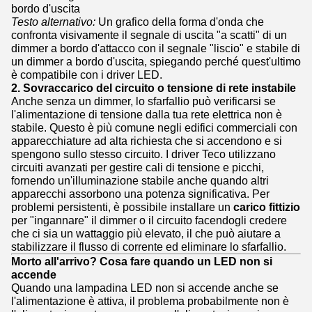
bordo d'uscita
Testo alternativo:
Un grafico della forma d'onda che
confronta visivamente il segnale di uscita "a scatti" di un
dimmer a bordo d'attacco con il segnale "liscio" e stabile di
un dimmer a bordo d'uscita, spiegando perché quest'ultimo
è compatibile con i driver LED.
2. Sovraccarico del circuito o tensione di rete instabile
Anche senza un dimmer, lo sfarfallio può verificarsi se
l'alimentazione di tensione dalla tua rete elettrica non è
stabile. Questo è più comune negli edifici commerciali con
apparecchiature ad alta richiesta che si accendono e si
spengono sullo stesso circuito. I driver Teco utilizzano
circuiti avanzati per gestire cali di tensione e picchi,
fornendo un'illuminazione stabile anche quando altri
apparecchi assorbono una potenza significativa. Per
problemi persistenti, è possibile installare un
carico fittizio
per "ingannare" il dimmer o il circuito facendogli credere
che ci sia un wattaggio più elevato, il che può aiutare a
stabilizzare il flusso di corrente ed eliminare lo sfarfallio.
Morto all'arrivo? Cosa fare quando un LED non si
accende
Quando una lampadina LED non si accende anche se
l'alimentazione è attiva, il problema probabilmente non è