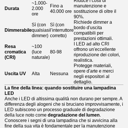
Riduce i costi di
~1.000-
Fino a
manutenzione e
Durata
2.000
40.000 ore
sostituzione di oltre il
ore
90%.
Richiede dimmer a
Sì (con
Sì (con
bordo d'uscita
Dimmerabile
qualsiasi
l'interruttore
compatibili per
dimmer)
corretto)
prestazioni ottimali.
I LED ad alto CRI
Resa
~100
offrono un'eccellente
cromatica
(luce
80-98
riproduzione dei colori,
(CRI)
naturale)
realistica.
Protegge materiali,
opere d'arte e merci
Uscita UV
Alta
Nessuna
negli espositori al
dettaglio.
La fine della linea: quando sostituire una lampadina
LED
Anche i LED di altissima qualità non durano per sempre. A
differenza degli alogeni che si bruciano improvvisamente, i
LED subiscono un processo graduale di degradazione
della luce noto come
degradazione del lumen
.
Conoscere i segni di una lampadina che si avvicina alla
fine della sua vita è fondamentale per la manutenzione