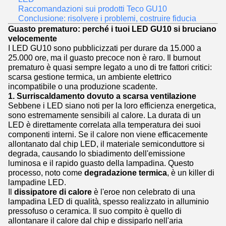
Raccomandazioni sui prodotti Teco GU10
Conclusione: risolvere i problemi, costruire fiducia
Guasto prematuro: perché i tuoi LED GU10 si bruciano
velocemente
I LED GU10 sono pubblicizzati per durare da 15.000 a
25.000 ore, ma il guasto precoce non è raro. Il burnout
prematuro è quasi sempre legato a uno di tre fattori critici:
scarsa gestione termica, un ambiente elettrico
incompatibile o una produzione scadente.
1. Surriscaldamento dovuto a scarsa ventilazione
Sebbene i LED siano noti per la loro efficienza energetica,
sono estremamente sensibili al calore. La durata di un
LED è direttamente correlata alla temperatura dei suoi
componenti interni. Se il calore non viene efficacemente
allontanato dal chip LED, il materiale semiconduttore si
degrada, causando lo sbiadimento dell'emissione
luminosa e il rapido guasto della lampadina. Questo
processo, noto come
degradazione termica
, è un killer di
lampadine LED.
Il
dissipatore di calore
è l'eroe non celebrato di una
lampadina LED di qualità, spesso realizzato in alluminio
pressofuso o ceramica. Il suo compito è quello di
allontanare il calore dal chip e dissiparlo nell'aria