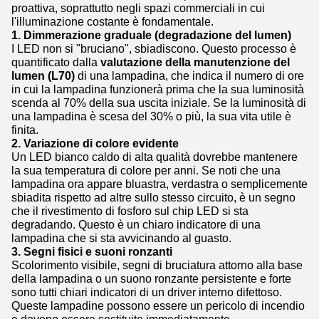
proattiva, soprattutto negli spazi commerciali in cui
l'illuminazione costante è fondamentale.
1. Dimmerazione graduale (degradazione del lumen)
I LED non si "bruciano", sbiadiscono. Questo processo è
quantificato dalla
valutazione della manutenzione del
lumen (L70)
di una lampadina, che indica il numero di ore
in cui la lampadina funzionerà prima che la sua luminosità
scenda al 70% della sua uscita iniziale. Se la luminosità di
una lampadina è scesa del 30% o più, la sua vita utile è
finita.
2. Variazione di colore evidente
Un LED bianco caldo di alta qualità dovrebbe mantenere
la sua temperatura di colore per anni. Se noti che una
lampadina ora appare bluastra, verdastra o semplicemente
sbiadita rispetto ad altre sullo stesso circuito, è un segno
che il rivestimento di fosforo sul chip LED si sta
degradando. Questo è un chiaro indicatore di una
lampadina che si sta avvicinando al guasto.
3. Segni fisici e suoni ronzanti
Scolorimento visibile, segni di bruciatura attorno alla base
della lampadina o un suono ronzante persistente e forte
sono tutti chiari indicatori di un driver interno difettoso.
Queste lampadine possono essere un pericolo di incendio
e devono essere sostituite immediatamente.