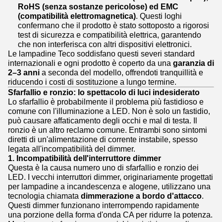
RoHS (senza sostanze pericolose) ed EMC
(compatibilità elettromagnetica)
. Questi loghi
confermano che il prodotto è stato sottoposto a rigorosi
test di sicurezza e compatibilità elettrica, garantendo
che non interferisca con altri dispositivi elettronici.
Le lampadine Teco soddisfano questi severi standard
internazionali e ogni prodotto è coperto da una
garanzia di
2–3 anni
a seconda del modello, offrendoti tranquillità e
riducendo i costi di sostituzione a lungo termine.
Sfarfallio e ronzio: lo spettacolo di luci indesiderato
Lo sfarfallio è probabilmente il problema più fastidioso e
comune con l'illuminazione a LED. Non è solo un fastidio,
può causare affaticamento degli occhi e mal di testa. Il
ronzio è un altro reclamo comune. Entrambi sono sintomi
diretti di un'alimentazione di corrente instabile, spesso
legata all'incompatibilità del dimmer.
1. Incompatibilità dell'interruttore dimmer
Questa è la causa numero uno di sfarfallio e ronzio dei
LED. I vecchi interruttori dimmer, originariamente progettati
per lampadine a incandescenza e alogene, utilizzano una
tecnologia chiamata
dimmerazione a bordo d'attacco
.
Questi dimmer funzionano interrompendo rapidamente
una porzione della forma d'onda CA per ridurre la potenza.