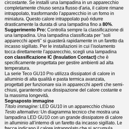
circostante. Se installi una lampadina in un apparecchio
completamente chiuso senza flusso d'aria, il calore rimane
intrappolato, trasformando l'apparecchio in un forno in
miniatura. Questo calore intrappolato può ridurre
drasticamente la durata di una lampadina fino a
80%
.
Suggerimento Pro:
Controlla sempre la classificazione di
una lampadina. Una lampadina classificata per "soli
apparecchi aperti" si guasterà rapidamente in un faretto da
incasso sigillato. Per le installazioni in cui l'isolamento
tocca direttamente l'apparecchio, scegli una lampadina
con classificazione IC (Insulation Contact)
che è
specificamente progettata per gestire ambienti ad alta
temperatura.
La serie Teco GU10 Pro utilizza dissipatori di calore in
alluminio di alta qualità e pasta termica avanzata,
progettati per funzionare sia in apparecchi aperti che semi-
chiusi, garantendo una dissipazione del calore costante e
la massima longevità.
Segnaposto immagine
Titolo immagine:
LED GU10 in un apparecchio chiuso
Testo alternativo:
Un diagramma tecnico che mostra una
lampadina LED GU10 con un grande dissipatore di calore
in alluminio all'interno di un faretto da incasso sigillato. Le
frecce indicano il calore intrappolato che si accumula