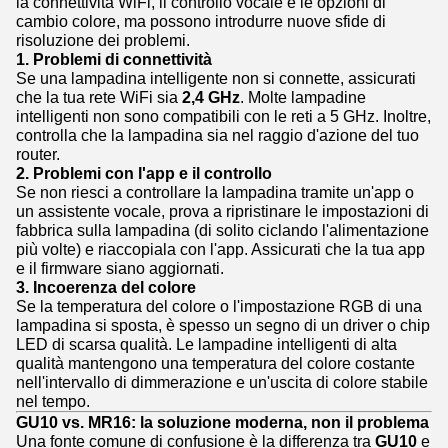
la connettività WiFi, il controllo vocale e le opzioni di
cambio colore, ma possono introdurre nuove sfide di
risoluzione dei problemi.
1. Problemi di connettività
Se una lampadina intelligente non si connette, assicurati
che la tua rete WiFi sia
2,4 GHz
. Molte lampadine
intelligenti non sono compatibili con le reti a 5 GHz. Inoltre,
controlla che la lampadina sia nel raggio d'azione del tuo
router.
2. Problemi con l'app e il controllo
Se non riesci a controllare la lampadina tramite un'app o
un assistente vocale, prova a ripristinare le impostazioni di
fabbrica sulla lampadina (di solito ciclando l'alimentazione
più volte) e riaccopiala con l'app. Assicurati che la tua app
e il firmware siano aggiornati.
3. Incoerenza del colore
Se la temperatura del colore o l'impostazione RGB di una
lampadina si sposta, è spesso un segno di un driver o chip
LED di scarsa qualità. Le lampadine intelligenti di alta
qualità mantengono una temperatura del colore costante
nell'intervallo di dimmerazione e un'uscita di colore stabile
nel tempo.
GU10 vs. MR16: la soluzione moderna, non il problema
Una fonte comune di confusione è la differenza tra
GU10
e