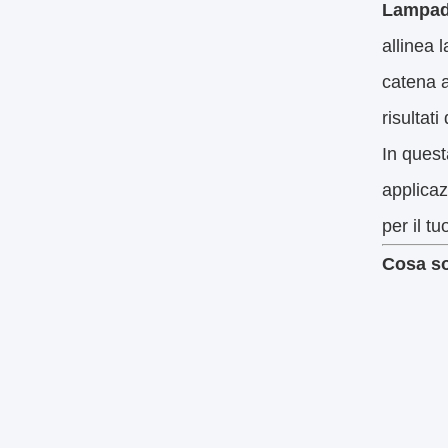
Lampad
allinea 
catena 
risultati
In quest
applicaz
per il tu
Cosa so