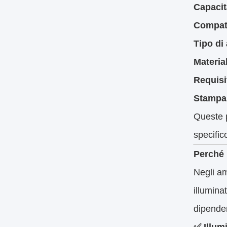
Capacit
Compatib
Tipo di
Material
Requisi
Stampa 
Queste p
specific
Perché 
Negli a
illumina
dipenden