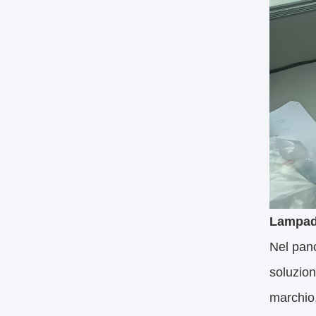
Lampadi
Nel pano
soluzioni
marchio,