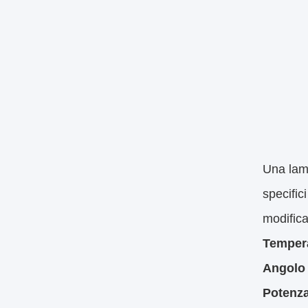
Una lamp
specific
modifica
Tempera
Angolo 
Potenza