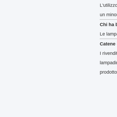
L'utiliz
un minor
Chi ha 
Le lampa
Catene 
I rivendi
lampadin
prodotto