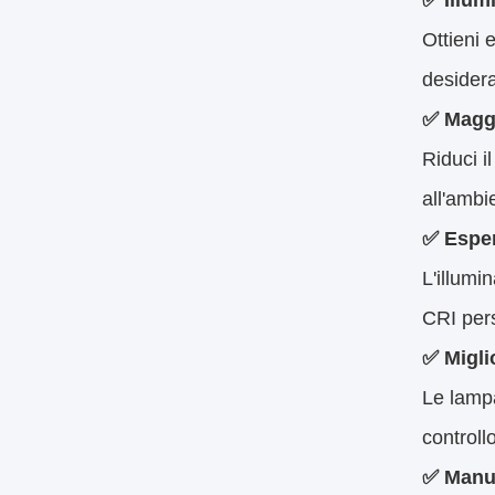
✅
Illum
Ottieni 
desidera
✅
Maggi
Riduci i
all'ambi
✅
Esper
L'illumi
CRI pers
✅
Migli
Le lampa
controll
✅
Manut