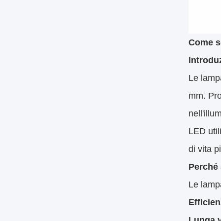
Come sc
Introdu
Le lamp
mm. Prog
nell'ill
LED util
di vita 
Perché 
Le lamp
Efficie
Lunga v