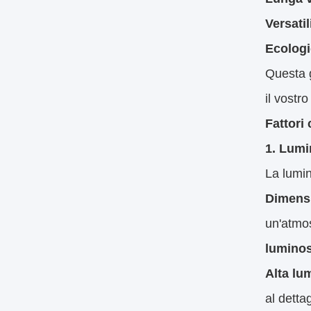
Versatil
Ecolog
Questa g
il vostro
Fattori
1. Lumi
La lumin
Dimensi
un'atmos
luminos
Alta lu
al dettag