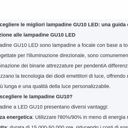
egliere le migliori lampadine GU10 LED: una guida 
zione alle lampadine GU10 LED
adine GU10 LED sono lampadine a focale con base a tors
ettate per l'illuminazione direzionale, sono comunemente u
uminazione dei binarie attrezzature per pendentiA differenz
izzano la tecnologia dei diodi emettitori di luce, offrendo
più lunga e una qualità della luce personalizzabile.
scegliere le lampadine GU10?
adine a LED GU10 presentano diversi vantaggi:
nza energetica
: Utilizzare l'80%/90% in meno di energia r
ita
: durata di 15 000-50 000 ore, riducendo i costi di sos