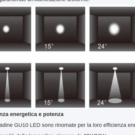
enza energetica e potenza
adine GU10 LED sono rinomate per la loro efficienza en