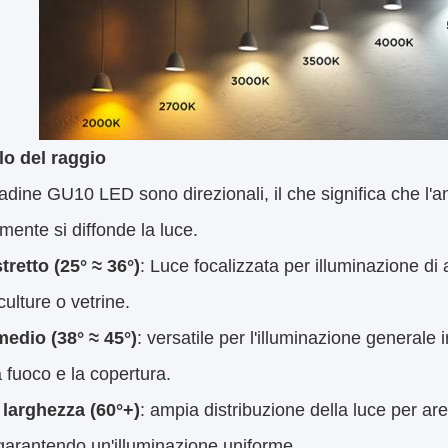
lo del raggio
dine GU10 LED sono direzionali, il che significa che l
amente si diffonde la luce.
retto (25° ≈ 36°)
: Luce focalizzata per illuminazione d
culture o vetrine.
edio (38° ≈ 45°)
: versatile per l'illuminazione generale 
fuoco e la copertura.
 larghezza (60°+)
: ampia distribuzione della luce per ar
garantendo un'illuminazione uniforme.