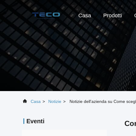
Casa
Prodotti
Casa
>
Notizie
>
Notizie dell'azienda su Come sceg
Eventi
Com