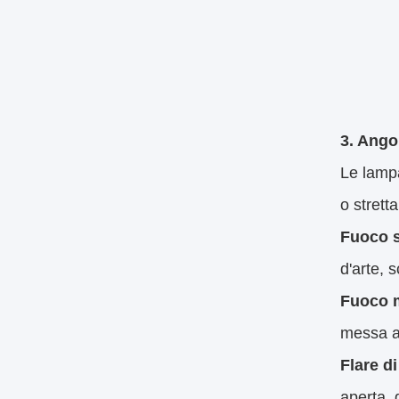
3. Ango
Le lampa
o strett
Fuoco st
d'arte, s
Fuoco m
messa a 
Flare di
aperta, 