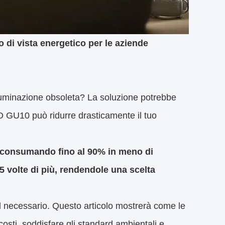
 di vista energetico per le aziende
'illuminazione obsoleta? La soluzione potrebbe
D GU10 può ridurre drasticamente il tuo
 consumando fino al 90% in meno di
25 volte di più, rendendole una scelta
del necessario. Questo articolo mostrerà come le
sti, soddisfare gli standard ambientali e