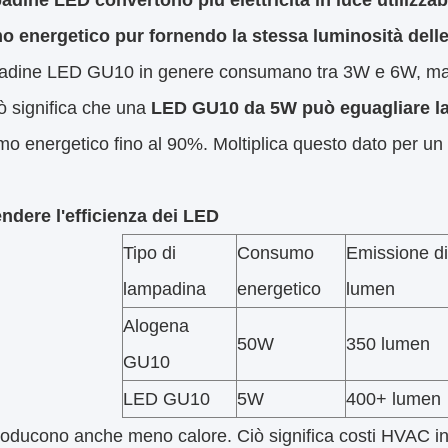
adine LED convertono più elettricità in luce utilizzab
 energetico pur fornendo la stessa luminosità dell
adine LED GU10 in genere consumano tra 3W e 6W, ma so
ò significa che una
LED GU10 da 5W può eguagliare la
mo energetico fino al 90%. Moltiplica questo dato per un 
dere l'efficienza dei LED
Tipo di
Consumo
Emissione di
lampadina
energetico
lumen
Alogena
50W
350 lumen
GU10
LED GU10
5W
400+ lumen
oducono anche meno calore. Ciò significa costi HVAC infer