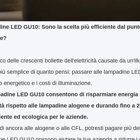
ne LED GU10: Sono la scelta più efficiente dal punto
e?
co delle crescenti bollette dell'elettricità causate da un
iù semplice di quanto pensi: passare alle lampadine LE
energetico e i costi di illuminazione.
adine LED GU10 consentono di risparmiare energia
cità rispetto alle lampadine alogene e durando fino a 
ente ed ecologica per le aziende.
fidi ancora alle alogene o alle CFL, potresti pagare più 
e LED GU10 possono aiutare la tua azienda a ridurre i co