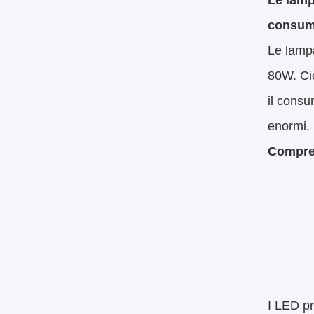
Le lamp
consumo
Le lamp
80W. Ci
il consu
enormi.
Compren
I LED pr