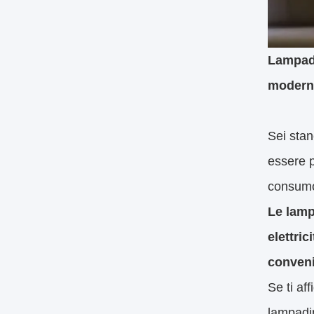
Lampadi
modern
Sei stan
essere p
consumo 
Le lamp
elettri
conveni
Se ti af
lampadin