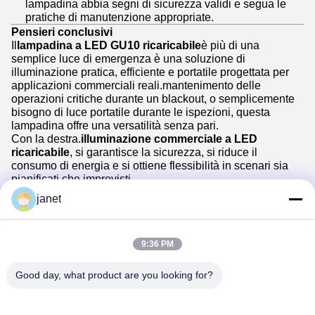
lampadina abbia segni di sicurezza validi e segua le
pratiche di manutenzione appropriate.
Pensieri conclusivi
Il
lampadina a LED GU10 ricaricabile
è più di una
semplice luce di emergenza è una soluzione di
illuminazione pratica, efficiente e portatile progettata per
applicazioni commerciali reali.mantenimento delle
operazioni critiche durante un blackout, o semplicemente
bisogno di luce portatile durante le ispezioni, questa
lampadina offre una versatilità senza pari.
Con la destra.
illuminazione commerciale a LED
ricaricabile
, si garantisce la sicurezza, si riduce il
consumo di energia e si ottiene flessibilità in scenari sia
pianificati che imprevisti.
Per le imprese che cercano
soluzioni di illuminazione di
janet
riserva con lampadine a LED GU10 ricaricabili
, questo è
un investimento che continua a brillare letteralmente e
figurativamente.
9:36 PM
Good day, what product are you looking for?