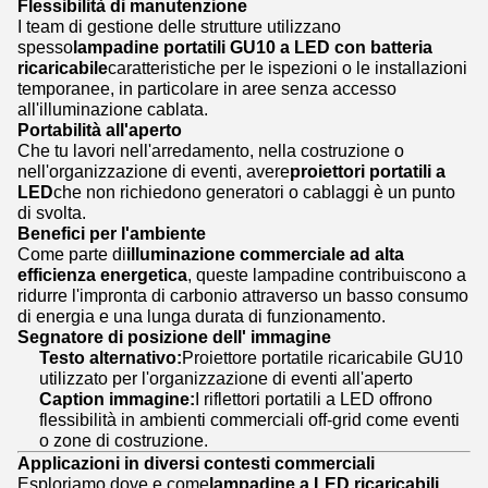
Flessibilità di manutenzione
I team di gestione delle strutture utilizzano
spesso
lampadine portatili GU10 a LED con batteria
ricaricabile
caratteristiche per le ispezioni o le installazioni
temporanee, in particolare in aree senza accesso
all'illuminazione cablata.
Portabilità all'aperto
Che tu lavori nell'arredamento, nella costruzione o
nell'organizzazione di eventi, avere
proiettori portatili a
LED
che non richiedono generatori o cablaggi è un punto
di svolta.
Benefici per l'ambiente
Come parte di
illuminazione commerciale ad alta
efficienza energetica
, queste lampadine contribuiscono a
ridurre l'impronta di carbonio attraverso un basso consumo
di energia e una lunga durata di funzionamento.
Segnatore di posizione dell' immagine
Testo alternativo:
Proiettore portatile ricaricabile GU10
utilizzato per l'organizzazione di eventi all'aperto
Caption immagine:
I riflettori portatili a LED offrono
flessibilità in ambienti commerciali off-grid come eventi
o zone di costruzione.
Applicazioni in diversi contesti commerciali
Esploriamo dove e come
lampadine a LED ricaricabili